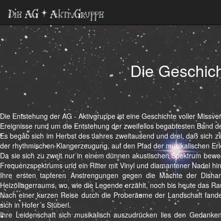
Die Geschic
Die Entstehung der AG - Aktivgruppe ist eine Geschichte voller Missv
Ereignisse rund um die Entstehung der zweifellos begabtesten Band der
Es begab sich im Herbst des Jahres zweitausend und drei, daß sich zwe
der rhythmischen Klangerzeugung, auf den Pfad der musikalischen Er
Da sie sich zu zweit nur in einem dünnen akustischen Spektrum bewegt
Frequenzspektrums und ein Ritter mit Vinyl und diamantener Nadel hi
Ihre ersten tapferen Anstrengungen gegen die Mächte der Disha
Heizöllagerraums, wo, wie die Legende erzählt, noch bis heute das Rau
Nach einer kurzen Reise durch die Proberäume der Landschaft fanden 
sich in Hofer´s Stüberl.
Ihre Leidenschaft sich musikalisch auszudrücken lies den Gedanke